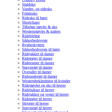
Staldsko
Vandre- og ridesko
Fritidssko
Ridesko til børn
Shortchaps
Tilbehør støvler & sko
Westernstøvler & gaiters
Ridehjelme
Sikkerhedsveste
Rygbeskyttere
Sikkerhedsveste til børn
Ridejakker til damer
Ridetrøjer til damer
Ridetopper til damer
Stævnetøj til damer
Overaller til damer
Rideundertøj til damer
Westernbeklædning til kvinder
Ridestøvler og sko til herrer
Ridebukser til herrer
Ridejakker og vester til herrer
Ridetrøjer til herrer
Skjorter til herrer
Stævnetøj til herrer