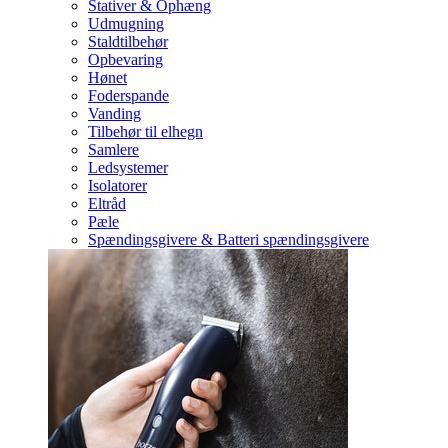
Stativer & Ophæng
Udmugning
Staldtilbehør
Opbevaring
Hønet
Foderspande
Vanding
Tilbehør til elhegn
Samlere
Ledsystemer
Isolatorer
Eltråd
Pæle
Spændingsgivere & Batteri spændingsgivere