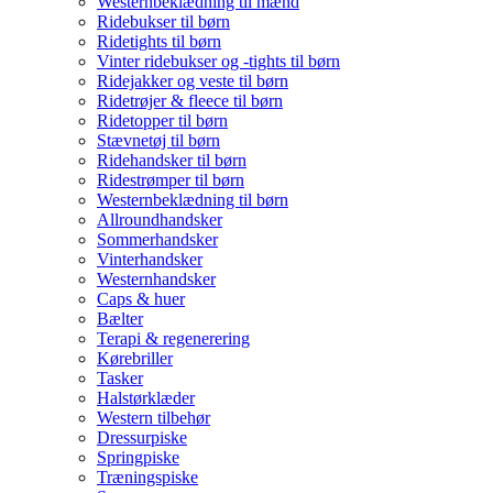
Westernbeklædning til mænd
Ridebukser til børn
Ridetights til børn
Vinter ridebukser og -tights til børn
Ridejakker og veste til børn
Ridetrøjer & fleece til børn
Ridetopper til børn
Stævnetøj til børn
Ridehandsker til børn
Ridestrømper til børn
Westernbeklædning til børn
Allroundhandsker
Sommerhandsker
Vinterhandsker
Westernhandsker
Caps & huer
Bælter
Terapi & regenerering
Kørebriller
Tasker
Halstørklæder
Western tilbehør
Dressurpiske
Springpiske
Træningspiske