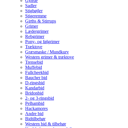
Gjorde
Sadler
Stigbøjler
Stigeremme
Girths & Stirrups
Grimer
Lædergrimer
Rebgrimer
Pony- og følgrimer
Træktove
Græsmaske / Mundkurv
Western grimer & træktove
Trensebid
Muffebid
Fullcheekbid
Baucher bid
D-ringsbid
Kandarbid
Bridonbid
2- og 3-ringsbid
Pelhambid
Hackamores
Andre bid
Bidtilbehør
Western bid & tilbehør