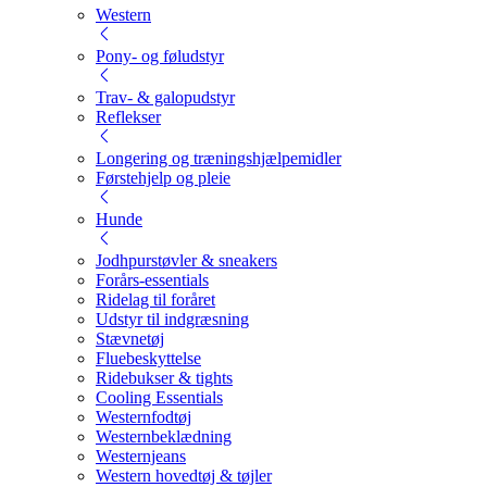
Western
Pony- og føludstyr
Trav- & galopudstyr
Reflekser
Longering og træningshjælpemidler
Førstehjelp og pleie
Hunde
Jodhpurstøvler & sneakers
Forårs-essentials
Ridelag til foråret
Udstyr til indgræsning
Stævnetøj
Fluebeskyttelse
Ridebukser & tights
Cooling Essentials
Westernfodtøj
Westernbeklædning
Westernjeans
Western hovedtøj & tøjler