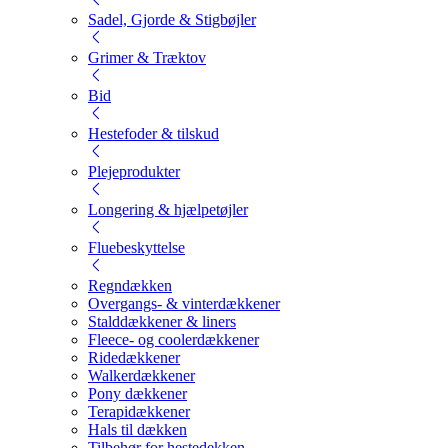
Sadel, Gjorde & Stigbøjler
Grimer & Træktov
Bid
Hestefoder & tilskud
Plejeprodukter
Longering & hjælpetøjler
Fluebeskyttelse
Regndækken
Overgangs- & vinterdækkener
Stalddækkener & liners
Fleece- og coolerdækkener
Ridedækkener
Walkerdækkener
Pony dækkener
Terapidækkener
Hals til dækken
Tilbehør for hestedekken