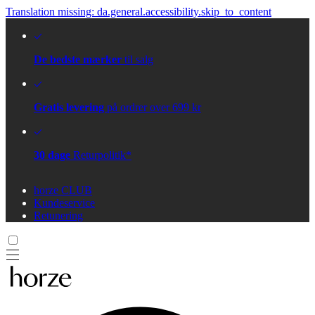
Translation missing: da.general.accessibility.skip_to_content
De bedste mærker
til salg
Gratis levering
på ordrer over 699 kr
30 dage
Returpolitik*
horze CLUB
Kundeservice
Retunering