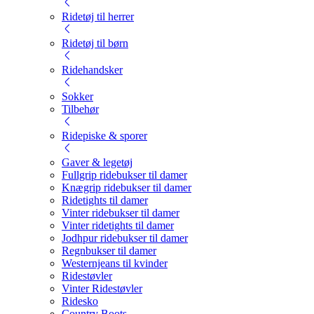
Ridetøj til herrer
Ridetøj til børn
Ridehandsker
Sokker
Tilbehør
Ridepiske & sporer
Gaver & legetøj
Fullgrip ridebukser til damer
Knægrip ridebukser til damer
Ridetights til damer
Vinter ridebukser til damer
Vinter ridetights til damer
Jodhpur ridebukser til damer
Regnbukser til damer
Westernjeans til kvinder
Ridestøvler
Vinter Ridestøvler
Ridesko
Country Boots