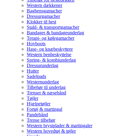
Western dækkener
Bagbensgamacher
Dressurgamacher
Klokker til hest
Stald- & transportgamacher
Bandager & bandageunderlag
Terapi- og kølegamacher
Hovboots
Hase- og knæbeskyttere
Western benbeskyttelse
Spring- & kombiunderlag
Dressurunderlag
Hutter
Sadelpads
Westernunderlag
Tilbehør til underlag
Trenser & næsebånd
Tøjler
Hjælpetøjler
Fortøj & martingal
Pandebånd
Trense tilbehør
Western brystplader & martingaler
Western hovedtøj & tøjler