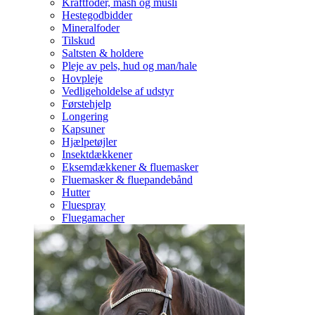
Kraftfoder, mash og müsli
Hestegodbidder
Mineralfoder
Tilskud
Saltsten & holdere
Pleje av pels, hud og man/hale
Hovpleje
Vedligeholdelse af udstyr
Førstehjelp
Longering
Kapsuner
Hjælpetøjler
Insektdækkener
Eksemdækkener & fluemasker
Fluemasker & fluepandebånd
Hutter
Fluespray
Fluegamacher