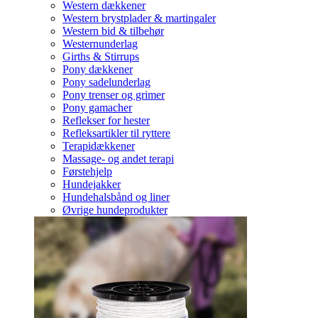
Western dækkener
Western brystplader & martingaler
Western bid & tilbehør
Westernunderlag
Girths & Stirrups
Pony dækkener
Pony sadelunderlag
Pony trenser og grimer
Pony gamacher
Reflekser for hester
Refleksartikler til ryttere
Terapidækkener
Massage- og andet terapi
Førstehjelp
Hundejakker
Hundehalsbånd og liner
Øvrige hundeprodukter