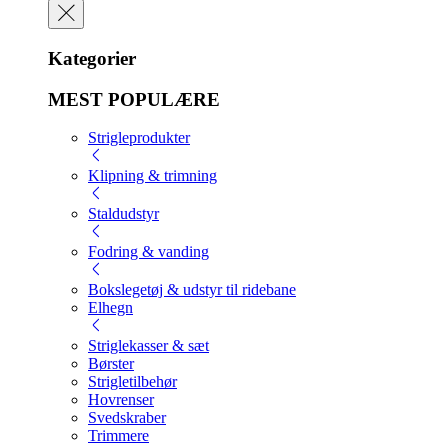
Kategorier
MEST POPULÆRE
Strigleprodukter
Klipning & trimning
Staldudstyr
Fodring & vanding
Bokslegetøj & udstyr til ridebane
Elhegn
Striglekasser & sæt
Børster
Strigletilbehør
Hovrenser
Svedskraber
Trimmere