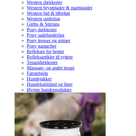
Western dækkener
Western brystplader & martingaler
Western bid & tilbehør
Western underlag
Girths & Stirrups
Pony dækkener
Pony sadelunderlag
Pony trenser og grimer
Pony gamacher
Reflekser for hester
Refleksartikler til ryttere
Terapidækkener
Massage- og andet terapi
Førstehjelp
Hundejakker
Hundehalsbånd og liner
Øvrige hundeprodukter