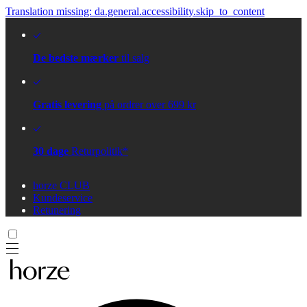
Translation missing: da.general.accessibility.skip_to_content
De bedste mærker
til salg
Gratis levering
på ordrer over 699 kr
30 dage
Returpolitik*
horze CLUB
Kundeservice
Retunering