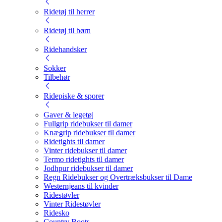
Ridetøj til herrer
Ridetøj til børn
Ridehandsker
Sokker
Tilbehør
Ridepiske & sporer
Gaver & legetøj
Fullgrip ridebukser til damer
Knægrip ridebukser til damer
Ridetights til damer
Vinter ridebukser til damer
Termo ridetights til damer
Jodhpur ridebukser til damer
Regn Ridebukser og Overtræksbukser til Dame
Westernjeans til kvinder
Ridestøvler
Vinter Ridestøvler
Ridesko
Country Boots