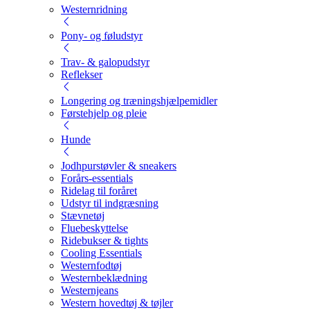
Westernridning
Pony- og føludstyr
Trav- & galopudstyr
Reflekser
Longering og træningshjælpemidler
Førstehjelp og pleie
Hunde
Jodhpurstøvler & sneakers
Forårs-essentials
Ridelag til foråret
Udstyr til indgræsning
Stævnetøj
Fluebeskyttelse
Ridebukser & tights
Cooling Essentials
Westernfodtøj
Westernbeklædning
Westernjeans
Western hovedtøj & tøjler