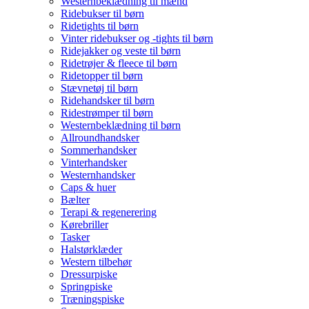
Westernbeklædning til mænd
Ridebukser til børn
Ridetights til børn
Vinter ridebukser og -tights til børn
Ridejakker og veste til børn
Ridetrøjer & fleece til børn
Ridetopper til børn
Stævnetøj til børn
Ridehandsker til børn
Ridestrømper til børn
Westernbeklædning til børn
Allroundhandsker
Sommerhandsker
Vinterhandsker
Westernhandsker
Caps & huer
Bælter
Terapi & regenerering
Kørebriller
Tasker
Halstørklæder
Western tilbehør
Dressurpiske
Springpiske
Træningspiske