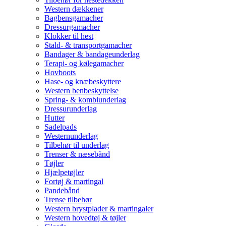
Western dækkener
Bagbensgamacher
Dressurgamacher
Klokker til hest
Stald- & transportgamacher
Bandager & bandageunderlag
Terapi- og kølegamacher
Hovboots
Hase- og knæbeskyttere
Western benbeskyttelse
Spring- & kombiunderlag
Dressurunderlag
Hutter
Sadelpads
Westernunderlag
Tilbehør til underlag
Trenser & næsebånd
Tøjler
Hjælpetøjler
Fortøj & martingal
Pandebånd
Trense tilbehør
Western brystplader & martingaler
Western hovedtøj & tøjler