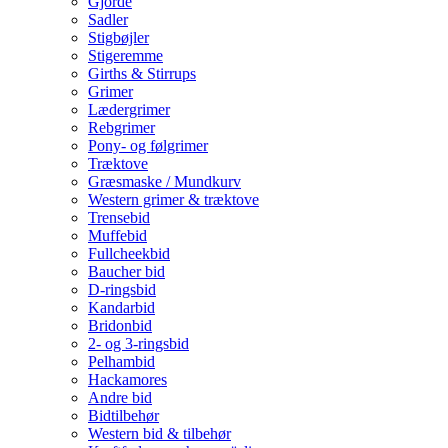
Gjorde
Sadler
Stigbøjler
Stigeremme
Girths & Stirrups
Grimer
Lædergrimer
Rebgrimer
Pony- og følgrimer
Træktove
Græsmaske / Mundkurv
Western grimer & træktove
Trensebid
Muffebid
Fullcheekbid
Baucher bid
D-ringsbid
Kandarbid
Bridonbid
2- og 3-ringsbid
Pelhambid
Hackamores
Andre bid
Bidtilbehør
Western bid & tilbehør