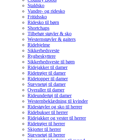
Staldsko
Vandre- og ridesko
Fritidssko
Ridesko til børn
Shortchaps
Tilbehør støvler & sko
Westernstøvler & gaiters
Ridehjelme
Sikkerhedsveste
Rygbeskyttere
Sikkerhedsveste til børn
Ridejakker til damer
Ridetrøjer til damer
Ridetopper til damer
Stævnetøj til damer
Overaller til damer
Rideundertøj til damer
Westernbeklædning til kvinder
Ridestøvler og sko til herrer
Ridebukser til herrer
Ridejakker og vester til herrer
Ridetrøjer til herrer
Skjorter til herrer
Stævnetøj til herrer