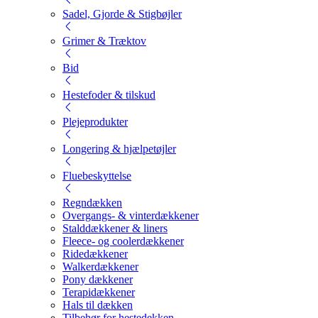
Sadel, Gjorde & Stigbøjler
Grimer & Træktov
Bid
Hestefoder & tilskud
Plejeprodukter
Longering & hjælpetøjler
Fluebeskyttelse
Regndækken
Overgangs- & vinterdækkener
Stalddækkener & liners
Fleece- og coolerdækkener
Ridedækkener
Walkerdækkener
Pony dækkener
Terapidækkener
Hals til dækken
Tilbehør for hestedekken