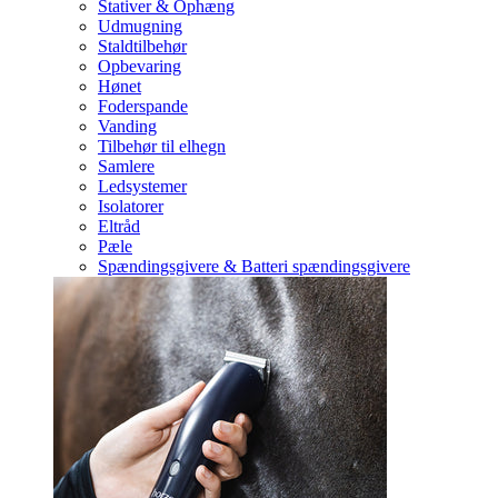
Stativer & Ophæng
Udmugning
Staldtilbehør
Opbevaring
Hønet
Foderspande
Vanding
Tilbehør til elhegn
Samlere
Ledsystemer
Isolatorer
Eltråd
Pæle
Spændingsgivere & Batteri spændingsgivere