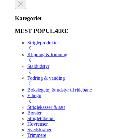
Kategorier
MEST POPULÆRE
Strigleprodukter
Klipning & trimning
Staldudstyr
Fodring & vanding
Bokslegetøj & udstyr til ridebane
Elhegn
Striglekasser & sæt
Børster
Strigletilbehør
Hovrenser
Svedskraber
Trimmere