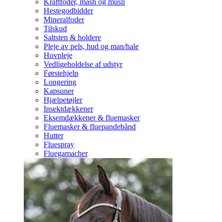
Kraftfoder, mash og müsli
Hestegodbidder
Mineralfoder
Tilskud
Saltsten & holdere
Pleje av pels, hud og man/hale
Hovpleje
Vedligeholdelse af udstyr
Førstehjelp
Longering
Kapsuner
Hjælpetøjler
Insektdækkener
Eksemdækkener & fluemasker
Fluemasker & fluepandebånd
Hutter
Fluespray
Fluegamacher