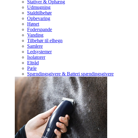
Stativer & Ophæng
Udmugning
Staldtilbehør
Opbevaring
Hønet
Foderspande
Vanding
Tilbehør til elhegn
Samlere
Ledsystemer
Isolatorer
Eltråd
Pæle
Spændingsgivere & Batteri spændingsgivere