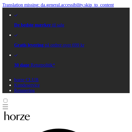
Translation missing: da.general.accessibility.skip_to_content
De bedste mærker
til salg
Gratis levering
på ordrer over 699 kr
30 dage
Returpolitik*
horze CLUB
Kundeservice
Retunering