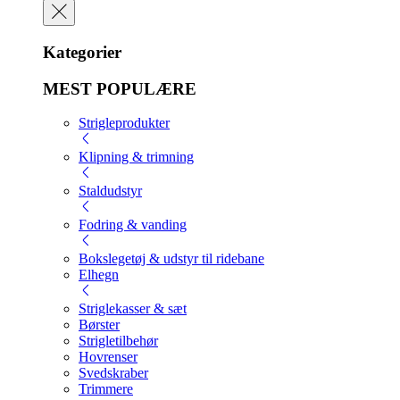
Kategorier
MEST POPULÆRE
Strigleprodukter
Klipning & trimning
Staldudstyr
Fodring & vanding
Bokslegetøj & udstyr til ridebane
Elhegn
Striglekasser & sæt
Børster
Strigletilbehør
Hovrenser
Svedskraber
Trimmere