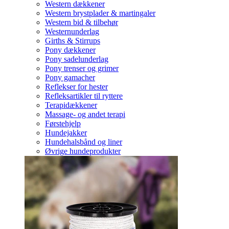
Western dækkener
Western brystplader & martingaler
Western bid & tilbehør
Westernunderlag
Girths & Stirrups
Pony dækkener
Pony sadelunderlag
Pony trenser og grimer
Pony gamacher
Reflekser for hester
Refleksartikler til ryttere
Terapidækkener
Massage- og andet terapi
Førstehjelp
Hundejakker
Hundehalsbånd og liner
Øvrige hundeprodukter