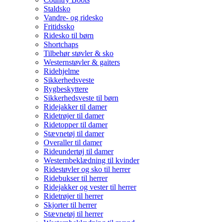
Staldsko
Vandre- og ridesko
Fritidssko
Ridesko til børn
Shortchaps
Tilbehør støvler & sko
Westernstøvler & gaiters
Ridehjelme
Sikkerhedsveste
Rygbeskyttere
Sikkerhedsveste til børn
Ridejakker til damer
Ridetrøjer til damer
Ridetopper til damer
Stævnetøj til damer
Overaller til damer
Rideundertøj til damer
Westernbeklædning til kvinder
Ridestøvler og sko til herrer
Ridebukser til herrer
Ridejakker og vester til herrer
Ridetrøjer til herrer
Skjorter til herrer
Stævnetøj til herrer