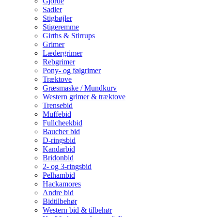
Gjorde
Sadler
Stigbøjler
Stigeremme
Girths & Stirrups
Grimer
Lædergrimer
Rebgrimer
Pony- og følgrimer
Træktove
Græsmaske / Mundkurv
Western grimer & træktove
Trensebid
Muffebid
Fullcheekbid
Baucher bid
D-ringsbid
Kandarbid
Bridonbid
2- og 3-ringsbid
Pelhambid
Hackamores
Andre bid
Bidtilbehør
Western bid & tilbehør