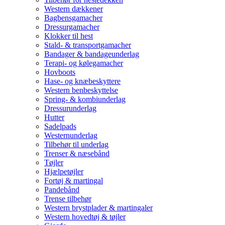
Western dækkener
Bagbensgamacher
Dressurgamacher
Klokker til hest
Stald- & transportgamacher
Bandager & bandageunderlag
Terapi- og kølegamacher
Hovboots
Hase- og knæbeskyttere
Western benbeskyttelse
Spring- & kombiunderlag
Dressurunderlag
Hutter
Sadelpads
Westernunderlag
Tilbehør til underlag
Trenser & næsebånd
Tøjler
Hjælpetøjler
Fortøj & martingal
Pandebånd
Trense tilbehør
Western brystplader & martingaler
Western hovedtøj & tøjler