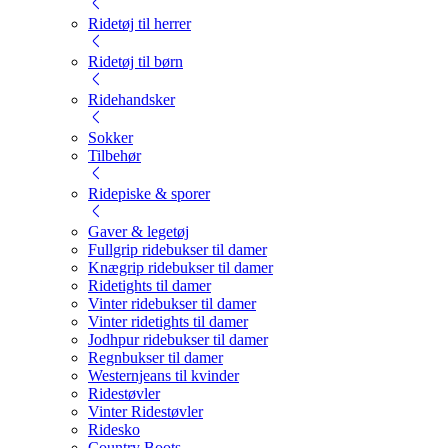
Ridetøj til herrer
Ridetøj til børn
Ridehandsker
Sokker
Tilbehør
Ridepiske & sporer
Gaver & legetøj
Fullgrip ridebukser til damer
Knægrip ridebukser til damer
Ridetights til damer
Vinter ridebukser til damer
Vinter ridetights til damer
Jodhpur ridebukser til damer
Regnbukser til damer
Westernjeans til kvinder
Ridestøvler
Vinter Ridestøvler
Ridesko
Country Boots