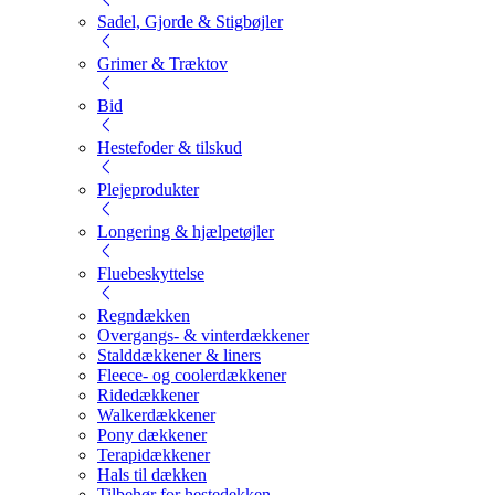
Sadel, Gjorde & Stigbøjler
Grimer & Træktov
Bid
Hestefoder & tilskud
Plejeprodukter
Longering & hjælpetøjler
Fluebeskyttelse
Regndækken
Overgangs- & vinterdækkener
Stalddækkener & liners
Fleece- og coolerdækkener
Ridedækkener
Walkerdækkener
Pony dækkener
Terapidækkener
Hals til dækken
Tilbehør for hestedekken