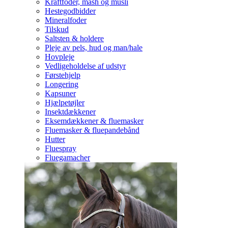
Kraftfoder, mash og müsli
Hestegodbidder
Mineralfoder
Tilskud
Saltsten & holdere
Pleje av pels, hud og man/hale
Hovpleje
Vedligeholdelse af udstyr
Førstehjelp
Longering
Kapsuner
Hjælpetøjler
Insektdækkener
Eksemdækkener & fluemasker
Fluemasker & fluepandebånd
Hutter
Fluespray
Fluegamacher