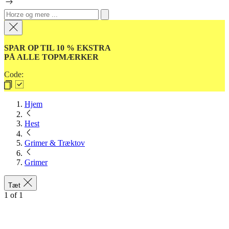
SPAR OP TIL 10 % EKSTRA
PÅ ALLE TOPMÆRKER
Code:
Hjem
Hest
Grimer & Træktov
Grimer
Tæt
1
of
1