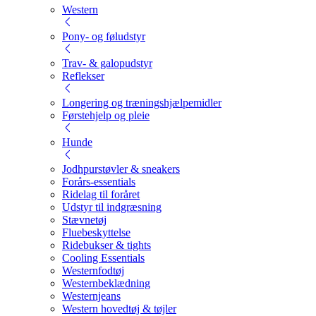
Western
Pony- og føludstyr
Trav- & galopudstyr
Reflekser
Longering og træningshjælpemidler
Førstehjelp og pleie
Hunde
Jodhpurstøvler & sneakers
Forårs-essentials
Ridelag til foråret
Udstyr til indgræsning
Stævnetøj
Fluebeskyttelse
Ridebukser & tights
Cooling Essentials
Westernfodtøj
Westernbeklædning
Westernjeans
Western hovedtøj & tøjler