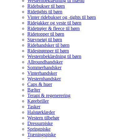
Westernbeklædning til mænd
Ridebukser til børn
Ridetights til børn
Vinter ridebukser og -tights til børn
Ridejakker og veste til børn
Ridetrøjer & fleece til børn
Ridetopper til børn
Stævnetøj til børn
Ridehandsker til børn
Ridestrømper til børn
Westernbeklædning til børn
Allroundhandsker
Sommerhandsker
Vinterhandsker
Westernhandsker
Caps & huer
Bælter
Terapi & regenerering
Kørebriller
Tasker
Halstørklæder
Western tilbehør
Dressurpiske
Springpiske
Træningspiske